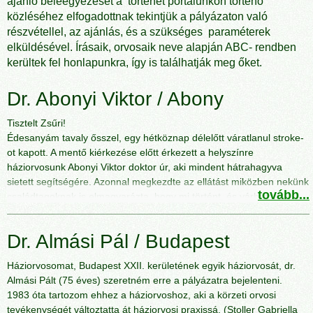
ajánló beleegyezését a történet portálunkon történő
közléséhez elfogadottnak tekintjük a pályázaton való
részvétellel, az ajánlás, és a szükséges paraméterek
elküldésével. Írásaik, orvosaik neve alapján ABC- rendben
kerültek fel honlapunkra, így is találhatják meg őket.
Dr. Abonyi Viktor / Abony
Tisztelt Zsűri!
Édesanyám tavaly ősszel, egy hétköznap délelőtt váratlanul stroke-
ot kapott. A mentő kiérkezése előtt érkezett a helyszínre
háziorvosunk Abonyi Viktor doktor úr, aki mindent hátrahagyva
sietett segítségére. Azonnal megkezdte az ellátást miközben nekünk
tovább...
családtagoknak is elmagyarázta, hogy mi történt, és várhatóan
milyen orvosi beavatkozás várható. A mentőkkel együttműködve
stabilizálta édesanyám állapotát, majd egészen a mentőautóig
Dr. Almási Pál / Budapest
kísérte, ahol betakarta és végig ügyelt az emberi méltóságára, ami
az adott pillanatban nagyon fontos volt a betegnek és a
Háziorvosomat, Budapest XXII. kerületének egyik háziorvosát, dr.
családtagoknak is. Időközben telefonon minden követ
Almási Pált (75 éves) szeretném erre a pályázatra bejelenteni.
megmozgatott azért, hogy a lehető legközelebbi stroke központba, a
1983 óta tartozom ehhez a háziorvoshoz, aki a körzeti orvosi
leghamarabb megkezdődhessen az életmentő ellátás. Ugyanazon a
tevékenységét változtatta át háziorvosi praxissá. (Stoller Gabriella