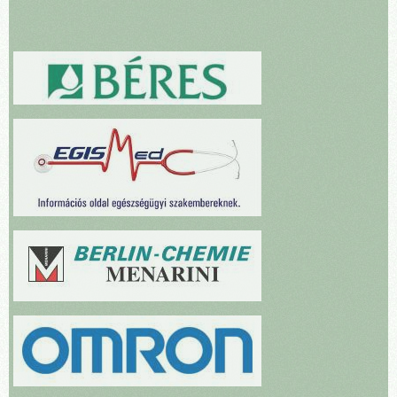
hosszú ideig vizsgált, amikor közölte, hogy a kislányomnak hall
„– Hogy áll a páciensekkel való szerződéskötés, melyre az
valamit a szívénél. Beutalt minket Munkácsra, ahol kiderült, hogy a
egészségügyi reform keretében kötelezték a családorvosokat?
szívtől a tüdőhöz vezető érnél szűkület van. Addig is tudtuk, hogy
– Eddig a négy családorvos felosztotta egymás között a települést,
nagyon jó szakember, kiváló orvos ,de ezek után nagyon
ám most mindenki azzal a családorvossal lép szerződésbe, akivel
tapasztaltnak és figyelmesnek tartom. Ha kell az éjszaka közepén is
szeretne. Nálunk is zajlik a folyamat. Nem én osztom be az időmet,
felkel ,és lelkiismeretesen teszi a dolgát. Mi még soha nem
hisz bármikor, akár az éjszaka közepén is hívhatnak a pácienseim.
csalódtunk benne. Elmondhatom,hogy Ő a legjobb háziorvos, mi
Szerződésre léptek velem, megbíztak bennem, így kötelességem
100 százalékig megbízunk benne. Nem csak az orvost látjuk
segítséget nyújtani számukra. Itt csak a legritkább esetben hívnak
benne, hanem egy jó embert, egy jó barátot is.
mentőt az emberek.”
Köszönjük: Balog Anikó
https://kiszo.net/2019/01/06/tudom-semmi-sem-tart-orokke/
A Kárpáti Igaz Szó Szerkesztősége