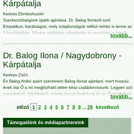
Nagyon jó érzés, hogy teljes bizalommal fordulhatok hozzá. Kiváló
Kárpátalja
oktató is, mert az utóbbi években rezidenseket is fogad. Logikus,
mélyen gondolkodó alkat, ami ebben a szakmában elengedhetetlen
Kedves Döntéshozók!
tulajdonság.
Szerkesztőségünk újabb ajánlása Dr. Balog Ilonáról szól.
Az asszisztense is kedves, vele is jó az összhang, Őt viccesen
Empatikus, barátságos, mely tulajdonságok nélkül nehéz is lenne az
"szuper vámpírnak" szoktam nevezni, mert olyan fájdalommentesen
ő hivatásában. Nővére példájára választotta az orvoslást, s immár
tovább...
tud vért venni, ha kell a vérképhez. Egyszóval a Ballya Irén doktornő
több évtizede gyógyítja nagy elhivatottsággal a betegeket.
háziorvosi praxisa, a legemberbarátibb praxis, amit valaha is láttam.
Maximalista, nem röstell semmilyen munkát, szerinte a lustaság és
A doktornő szereti a sportot is, amiért szintén nagyra becsülöm.
a semmittevés nagyobb szégyen- írja a „A Kárpáti Igaz Szó” Balog
Dr. Balog Ilona / Nagydobrony -
Kívánok neki további jó munkát és sok sikert a szakmában és az
doktornőről. Kiderül, hogy a nővére felvételizett az Ungvári Állami
Kárpátalja
életben egyaránt!
Egyetem orvosi karára, s amikor egy év múlva ő is válaszút elé
Kiss Rita
érkezett, úgy gondolta, ha neki sikerült, ő is megpróbálkozik vele.
Kedves Zsűri,
Az ötödik évfolyamon szakosodott gyermekorvos 1987-ben a
Én Balog Anikó azért szeretném Balog Ilonát ajánlani, mert hosszú
Munkácsi Megyei Gyermekkórházban töltötte a gyakorlatát. Majd
évek óta Ő a mi megbízható,tettre kész családorvosunk. Legyen szó
miután lediplomázott, Nagydobronyba került, s azóta is ott dolgozik.
gyerekekről, felnőttekről, mindig hozzá fordulunk és az Ő segítségét
2010-ig gyermekorvosként tevékenykedett, ám ekkor jött egy
tovább...
kérjük. A család minden tagját kezelte már, és nagyon jó érzés, hogy
rendelet, mely arra kötelezte, hogy családorvossá képezze magát.
van kihez fordulnunk. A legkisebb kislányomat amikor hazahoztuk a
előző
1
2
3
4
5
6
7
8
9
...
29
következő
Huszonkét évig elsősorban gyerekeket kezelt, de mivel vidéki
kórházból,senki nem vette észre csak Ő hogy valami nincs rendben.
orvosként náluk nem különül el olyan kategorikusan a felnőtt
Ungváron is meghallgatták, amikor kiengedték a kórházból, de mint
páciensek és a gyerekek gyógyítása –hisz gyakran betérnek a
Támogatóink és médiapartnereink
családorvosunk természetesnek láttuk- Ő is és mi is -,hogy amikor
családokhoz, ismerik a hozzátartozók kórtörténetét stb. –, nem
hazajövünk, megvizsgálja. Láttam, hogy valami nincs rendben, mert
okozott nagy gondot a váltás.