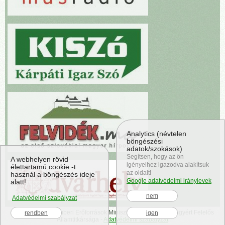
Analytics (névtelen
böngészési
adatok/szokások)
Segítsen, hogy az ön
A webhelyen rövid
igényeihez igazodva alakítsuk
élettartamú cookie -t
az oldalt!
használ a böngészés ideje
Google adatvédelmi iránylevek
alatt!
nem
Adatvédelmi szabályzat
evpraxisa.hu
© Emberi Erőforrások Minisztériuma Egészségügyért Felelős
rendben
igen
Államtitkársága -
Adatvédelmi szabályzat