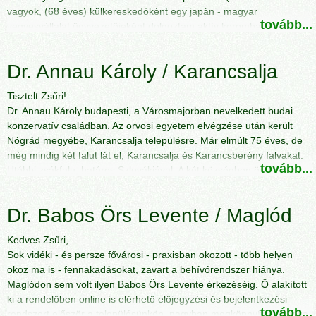
napon este telefonon érdeklődött édesanyám állapotáról, illetve
vagyok, (68 éves) külkereskedőként egy japán - magyar
asszisztensével Füleki Zsoltné Ilonkával közösen gondoskodtak
tovább...
vegyesvállalat ügyvezetőjeként dolgoztam aktív koromban.)
otthonában egyedül maradt édesapám gyógyszereinek
A pályázatra történő jelentkezésem indokai a következők: bár
beállításáról, állapotának figyeléséről. Abonyi doktor úr és
valójában az utóbbi 10 évben kellett az orvoshoz több egészségügyi
asszisztense nem csak szakmai tudásról tett tanúbizonyságot,
Dr. Annau Károly / Karancsalja
problémámmal menni, a Doktor úr 2 - 3 esetben is - ha talán nem is
hanem emberségből is. Orvosi, asszisztensi munkájuknak nagyban
az életemet mentette meg -, de számomra nagyon fontos,
köszönhető, hogy édesanyám gyógyultan tért haza. Háziorvosi és
Tisztelt Zsűri!
szakszerű és jó döntéseket hozott, s kigyógyultam a bajaimból.
asszisztensi tevékenységük álljon jó példaként mindenki előtt.
Dr. Annau Károly budapesti, a Városmajorban nevelkedett budai
- Magas vérnyomásom elleni gyógyszerek felírása előtt rendkívül
Köszönettel: Pető Zsolt
konzervatív családban. Az orvosi egyetem elvégzése után került
körültekintően járt el: 24 órás vérnyomás-mérés, nagyon jó
Nógrád megyébe, Karancsalja településre. Már elmúlt 75 éves, de
kardiológushoz küldött, ha a gyógyszerektől köhögtem, változtatott,
még mindig két falut lát el, Karancsalja és Karancsberény falvakat.
rendszeresen kontrollt biztosított nemcsak a rendelőben, de a
tovább...
Utóbbi zsákfalu, határos Szlovákiával. A két községben összesen
kardiológushoz beutalásokkal is.
laknak vagy 2500-an.
- Bélproblémám volt, s a körzeti rendelőben heteket kellett volna
Így aztán sokat ügyel hétvégente és ünnepnapokon is. Mind
várni egy hasi UH - vizsgálatra,s ezért egy privát rendelőben
Dr. Babos Örs Levente / Maglód
szakmailag, mind emberileg nagyon elégedettek vele az emberek. A
végezték el ezt a vizsgálatot, ahol a kapott leleten ez állt: \"a
települések lakói szeretik, tudják, hogy mindig számíthatnak rá.
vastagbél és a végbél találkozásánál 15-20 centi cm hosszú
Kedves Zsűri,
Mindig a hivatásának élt. Igazán megérdemelne egy országos
rosszindulatú daganat van\". Nagyon féltem az Onkológiától, (sok
Sok vidéki - és persze fővárosi - praxisban okozott - több helyen
elismerést.
rákos beteg volt a családban) de az orvos nem oda, hanem a SOTE
okoz ma is - fennakadásokat, zavart a behívórendszer hiánya.
Köszönettel: Szmolenszky Zsolt
Belgyógyászati Klinikájára küldött, ahol sikeresen orvosolták a
Maglódon sem volt ilyen Babos Örs Levente érkezéséig. Ő alakított
problémámat.
ki a rendelőben online is elérhető előjegyzési és bejelentkezési
- Szintén egy magán rendelőben color Doppler és Duplex ultrahang
tovább...
rendszert először a településünkön, nagyban megkönnyítve ezzel a