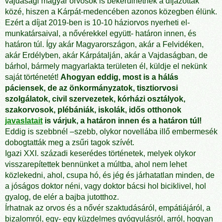
vajdasági magyar orvosok is bekerülhetnek a díjazottak
közé, hiszen a Kárpát-medencében azonos közegben élünk.
Ezért a díjat 2019-ben is 10-10 háziorvos nyerheti el-
munkatársaival, a nővérekkel együtt- határon innen, és
határon túl. Így akár Magyarországon, akár a Felvidéken,
akár Erdélyben, akár Kárpátalján, akár a Vajdaságban, de
bárhol, bármely magyarlakta területen él, küldje el nekünk
saját történetét!
Ahogyan eddig, most is a hálás
páciensek, de az önkormányzatok, tisztiorvosi
szolgálatok, civil szervezetek, kórházi osztályok,
szakorvosok, plébániák, iskolák, idős otthonok
javaslatait
is várjuk, a határon innen és a határon túl!
Eddig is szebbnél –szebb, olykor novellába illő embermesék
dobogtatták meg a zsűri tagok szívét.
Igazi XXI. századi keserédes történetek, melyek olykor
visszarepítettek bennünket a múltba, ahol nem lehet
közlekedni, ahol, csupa hó, és jég és járhatatlan minden, de
a jóságos doktor néni, vagy doktor bácsi hol biciklivel, hol
gyalog, de elér a bajba jutotthoz.
Írhatnak az orvos és a nővér szaktudásáról, empátiájáról, a
bizalomról, egy- egy küzdelmes gyógyulásról, arról, hogyan