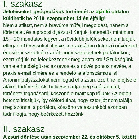
I. szakasz
Jelöléseiket, gyógyulásuk történetét az
ajánló
oldalon
küldhetik be 2019. szeptember 14-én éjfélig!
Nem a stílust, nem a bravúros műfaji megoldást, hanem a
történetet, és a praxist díjazzuk! Kérjük, történetük minimum
15 – 20 mondatos legyen, a rövidebb jelöléseket nem tudjuk
elfogadni! Orvosukat, illetve, a praxisában dolgozó nővéreket
értesíteni szeretnénk arról, hogy szerepelnek portálunkon,
ezért kérjük, ne feledkezzenek meg adataikról! Szükségünk
van elérhetőségükre: az orvos és a nővér pontos nevére, a
praxis e-mail címére és a rendelő telefonszámára is!
Anonim pályázatokat nem fogad el a zsűri, ezért ne felejtse el
aláírni történetét! Aki helyesen adja meg saját adatait,
története fogadásáról köszönő e-mailt kap tőlünk. Az oldalt
hetente frissítjük, így előfordulhat, hogy sztoriját nem találja
meg azonnal a portálon, köszönő válaszunkból azonban
tudni fogja, hogy beérkezett hozzánk.
II. szakasz
A zsűri döntése után szeptember 22. és október 5. között