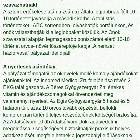
szavazhatnak!
A sztorik értékelése után a zsűri az általa legjobbnak ítélt 10-
10 történetet javasolja a második körbe. A toplistás
történeteket - ABC sorrendben- olvashatják portálunkon, és
önök választhatják ki a legjobbakat közülük. Az Önök
szavazatai alapján legmagasabb pontszámot elérő 10-10
történet orvos- nővér főszereplője kapja „A nemzet
háziorvosa” pályázat idei díját!
A nyertesek ajándékai:
A pályázat támogatói az oklevelek mellé komoly ajándékokat
ajánlottak fel. Az Innomed Medical Zrt. felajánlása révén 2
EKG talál gazdára. A Béres Gyógyszergyár Zrt. értékes
vitamin és ajándékcsomagokkal örvendezteti meg
valamennyi nyertest. Az Egis Gyógyszergyár 5 hazai és 5
határon túli, azaz 10 orvos továbbképzését, belföldi
konferencián történő teljes részvételének költségét biztosítja.
Az Adatsólyom 10 db Adatsólyom Doki adatvédelmi
megoldással / segítségével biztosíthatják praxisuk helyes
adatkezelését, megfelelhetnek a jogszabályi előírásoknak/