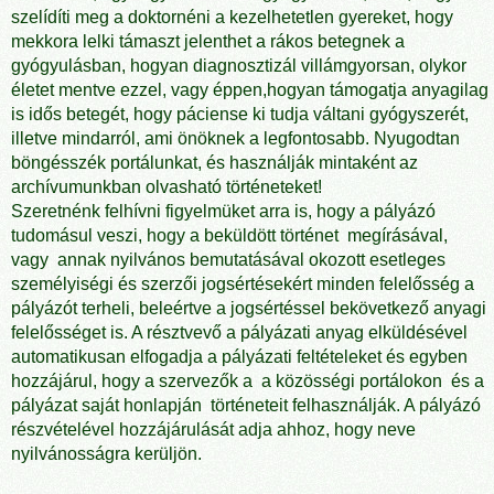
szelídíti meg a doktornéni a kezelhetetlen gyereket, hogy
mekkora lelki támaszt jelenthet a rákos betegnek a
gyógyulásban, hogyan diagnosztizál villámgyorsan, olykor
életet mentve ezzel, vagy éppen,hogyan támogatja anyagilag
is idős betegét, hogy páciense ki tudja váltani gyógyszerét,
illetve mindarról, ami önöknek a legfontosabb. Nyugodtan
böngésszék portálunkat, és használják mintaként az
archívumunkban olvasható történeteket!
Szeretnénk felhívni figyelmüket arra is, hogy a pályázó
tudomásul veszi, hogy a beküldött történet megírásával,
vagy annak nyilvános bemutatásával okozott esetleges
személyiségi és szerzői jogsértésekért minden felelősség a
pályázót terheli, beleértve a jogsértéssel bekövetkező anyagi
felelősséget is. A résztvevő a pályázati anyag elküldésével
automatikusan elfogadja a pályázati feltételeket és egyben
hozzájárul, hogy a szervezők a a közösségi portálokon és a
pályázat saját honlapján történeteit felhasználják. A pályázó
részvételével hozzájárulását adja ahhoz, hogy neve
nyilvánosságra kerüljön.