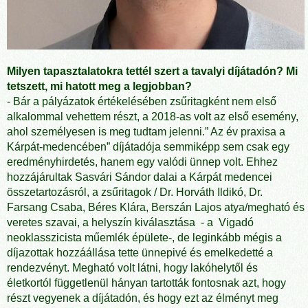
Milyen tapasztalatokra tettél szert a tavalyi díjátadón? Mi
tetszett, mi hatott meg a legjobban?
- Bár a pályázatok értékelésében zsűritagként nem első
alkalommal vehettem részt, a 2018-as volt az első esemény,
ahol személyesen is meg tudtam jelenni.” Az év praxisa a
Kárpát-medencében” díjátadója semmiképp sem csak egy
eredményhirdetés, hanem egy valódi ünnep volt. Ehhez
hozzájárultak Sasvári Sándor dalai a Kárpát medencei
összetartozásról, a zsűritagok / Dr. Horváth Ildikó, Dr.
Farsang Csaba, Béres Klára, Berszán Lajos atya/megható és
veretes szavai, a helyszín kiválasztása - a Vigadó
neoklasszicista műemlék épülete-, de leginkább mégis a
díjazottak hozzáállása tette ünnepivé és emelkedetté a
rendezvényt. Megható volt látni, hogy lakóhelytől és
életkortól függetlenül hányan tartották fontosnak azt, hogy
részt vegyenek a díjátadón, és hogy ezt az élményt meg