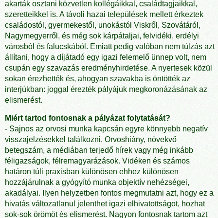
akarták osztani közvetlen kollégáikkal, családtagjaikkal,
szeretteikkel is. A távoli hazai települések mellett érkeztek
családostól, gyermekestől, unokástól Viskről, Szovátáról,
Nagymegyerről, és még sok kárpátaljai, felvidéki, erdélyi
városból és falucskából. Emiatt pedig valóban nem túlzás azt
állítani, hogy a díjátadó egy igazi felemelő ünnep volt, nem
csupán egy szavazás eredményhirdetése. A nyertesek közül
sokan érezhették és, ahogyan szavakba is öntötték az
interjúkban: joggal érezték pályájuk megkoronázásának az
elismerést.
Miért tartod fontosnak a pályázat folytatását?
- Sajnos az orvosi munka kapcsán egyre könnyebb negatív
visszajelzésekkel találkozni. Orvoshiány, növekvő
betegszám, a médiában terjedő hírek vagy még inkább
féligazságok, félremagyarázások. Vidéken és számos
határon túli praxisban különösen ehhez különösen
hozzájárulnak a gyógyító munka objektív nehézségei,
akadályai. Ilyen helyzetben fontos megmutatni azt, hogy ez a
hivatás változatlanul jelenthet igazi elhivatottságot, hozhat
sok-sok örömöt és elismerést. Nagyon fontosnak tartom azt