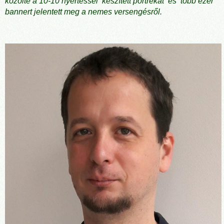
közölte a 10-10 nyertessel készített portrékat és több ezer
bannert jelentett meg a nemes versengésről.