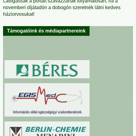
Látogassák a portált szavazzanak folyamatosan, ha a
novemberi díjátadón a dobogón szeretnék látni kedves
háziorvosukat!
Támogatóink és médiapartnereink