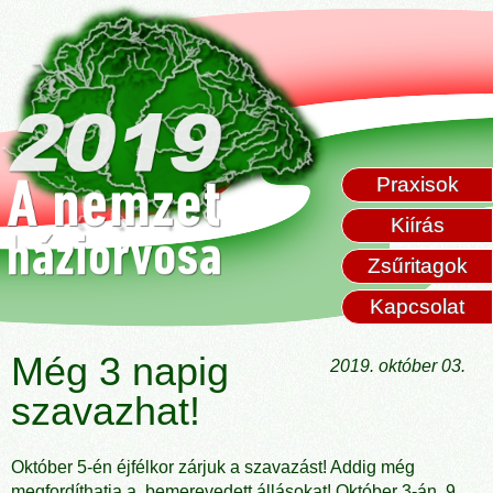
Praxisok
Kiírás
Zsűritagok
Kapcsolat
Még 3 napig
2019. október 03.
szavazhat!
Október 5-én éjfélkor zárjuk a szavazást! Addig még
megfordíthatja a bemerevedett állásokat! Október 3-án 9