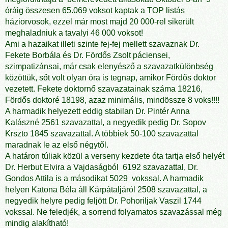
óráig összesen 65.069 voksot kaptak a TOP listás
háziorvosok, ezzel már most majd 20 000-rel sikerült
meghaladniuk a tavalyi 46 000 voksot!
Ami a hazaikat illeti szinte fej-fej mellett szavaznak Dr.
Fekete Borbála és Dr. Fördős Zsolt páciensei,
szimpatizánsai, már csak elenyésző a szavazatkülönbség
közöttük, sőt volt olyan óra is tegnap, amikor Fördős doktor
vezetett. Fekete doktornő szavazatainak száma 18216,
Fördős doktoré 18198, azaz minimális, mindössze 8 voks!!!!
A harmadik helyezett eddig stabilan Dr. Pintér Anna
Kalászné 2561 szavazattal, a negyedik pedig Dr. Sopov
Krszto 1845 szavazattal. A többiek 50-100 szavazattal
maradnak le az első négytől.
A határon túliak közül a verseny kezdete óta tartja első helyét
Dr. Herbut Elvira a Vajdaságból 6192 szavazattal, Dr.
Gondos Attila is a másodikat 5029 vokssal. A harmadik
helyen Katona Béla áll Kárpátaljáról 2508 szavazattal, a
negyedik helyre pedig feljött Dr. Pohoriljak Vaszil 1744
vokssal. Ne feledjék, a sorrend folyamatos szavazással még
mindig alakítható!