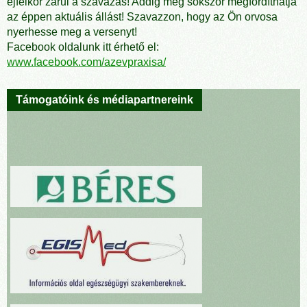
éjfélkor zárul a szavazás! Addig még sokszor megfordíthatja
az éppen aktuális állást! Szavazzon, hogy az Ön orvosa
nyerhesse meg a versenyt!
Facebook oldalunk itt érhető el:
www.facebook.com/azevpraxisa/
Támogatóink és médiapartnereink