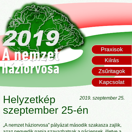
Praxisok
Kiírás
Zsűritagok
Kapcsolat
Helyzetkép
2019. szeptember 25.
szeptember 25-én
„A nemzet háziorvosa” pályázat második szakasza zajlik,
azaz negyedik napja szavazhatnak a páciensek, illetve a