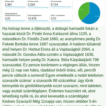
Ha holnap lenne a díjkiosztó, a dobogó harmadik fokán a
hazaiak közül Dr. Pintér Anna Kalászné állna 1105, a
másodikon Dr. Fördős Zsolt 1660, az aranyérmes pedig Dr.
Fekete Borbála lenne 1687 szavazattal. A határon túliaknál
első helyen Dr. Herbut Elvira áll a Vajdaságból 2064, a
második Dr. Gondos Attila szintén a Vajdaságból 1636,
harmadik helyen pedig Dr. Katona Béla Kárpátaljáról 798
szavazattal. Ez persze korántsem a végleges állás, hiszen
még 11 nap van hátra, ráadásul óráról órára, sőt, percről
percre változik a sorrend! Egyre emelkedik a mobil telefonon
szavazók száma/ a szavazók 88 százaléka/ ,úgy tűnik
könnyebb és gördülékenyebb ezzel szavazni, mint tableten,
vagy asztali számítógépen. Érdemes használni ott, ahol
lehetőség nyílik rá, és ahol kevesebb a számítógép!
Kedves Szavazó! Még 11napja van, hiszen október 5-én