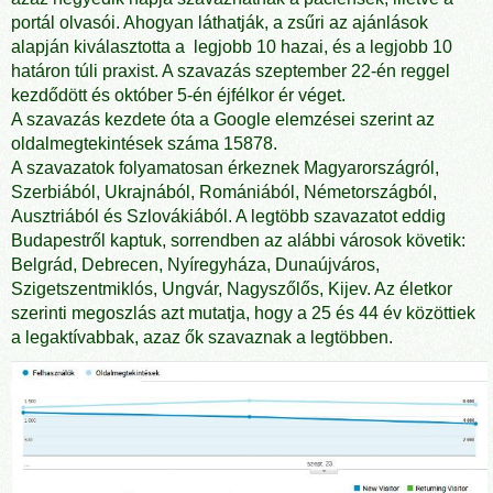
portál olvasói. Ahogyan láthatják, a zsűri az ajánlások
alapján kiválasztotta a legjobb 10 hazai, és a legjobb 10
határon túli praxist. A szavazás szeptember 22-én reggel
kezdődött és október 5-én éjfélkor ér véget.
A szavazás kezdete óta a Google elemzései szerint az
oldalmegtekintések száma 15878.
A szavazatok folyamatosan érkeznek Magyarországról,
Szerbiából, Ukrajnából, Romániából, Németországból,
Ausztriából és Szlovákiából. A legtöbb szavazatot eddig
Budapestről kaptuk, sorrendben az alábbi városok követik:
Belgrád, Debrecen, Nyíregyháza, Dunaújváros,
Szigetszentmiklós, Ungvár, Nagyszőlős, Kijev. Az életkor
szerinti megoszlás azt mutatja, hogy a 25 és 44 év közöttiek
a legaktívabbak, azaz ők szavaznak a legtöbben.