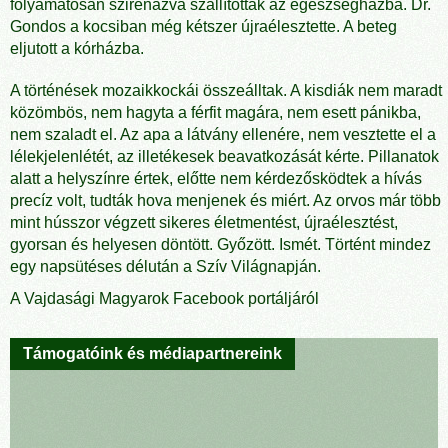
folyamatosan szirénázva szállították az egészségházba. Dr.
Gondos a kocsiban még kétszer újraélesztette. A beteg
eljutott a kórházba.
A történések mozaikkockái összeálltak. A kisdiák nem maradt
közömbös, nem hagyta a férfit magára, nem esett pánikba,
nem szaladt el. Az apa a látvány ellenére, nem vesztette el a
lélekjelenlétét, az illetékesek beavatkozását kérte. Pillanatok
alatt a helyszínre értek, előtte nem kérdezősködtek a hívás
precíz volt, tudták hova menjenek és miért. Az orvos már több
mint hússzor végzett sikeres életmentést, újraélesztést,
gyorsan és helyesen döntött. Győzött. Ismét. Történt mindez
egy napsütéses délután a Szív Világnapján.
A Vajdasági Magyarok Facebook portáljáról
Támogatóink és médiapartnereink