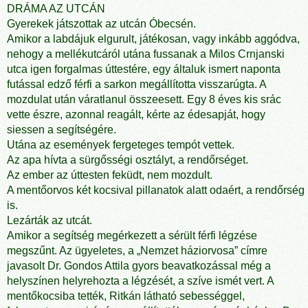
DRÁMA AZ UTCÁN
Gyerekek játszottak az utcán Óbecsén.
Amikor a labdájuk elgurult, játékosan, vagy inkább aggódva,
nehogy a mellékutcáról utána fussanak a Milos Crnjanski
utca igen forgalmas úttestére, egy általuk ismert naponta
futással edző férfi a sarkon megállította visszarúgta. A
mozdulat után váratlanul összeesett. Egy 8 éves kis srác
vette észre, azonnal reagált, kérte az édesapját, hogy
siessen a segítségére.
Utána az események fergeteges tempót vettek.
Az apa hívta a sürgősségi osztályt, a rendőrséget.
Az ember az úttesten feküdt, nem mozdult.
A mentőorvos két kocsival pillanatok alatt odaért, a rendőrség
is.
Lezárták az utcát.
Amikor a segítség megérkezett a sérült férfi légzése
megszűnt. Az ügyeletes, a „Nemzet háziorvosa” címre
javasolt Dr. Gondos Attila gyors beavatkozással még a
helyszínen helyrehozta a légzését, a szíve ismét vert. A
mentőkocsiba tették, Ritkán látható sebességgel,